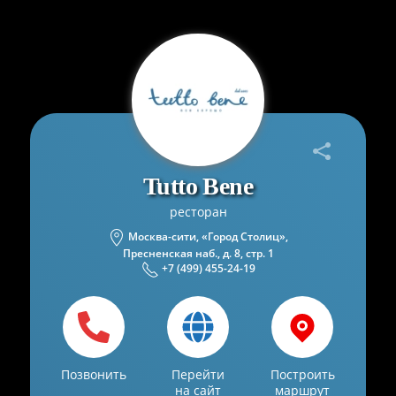
Tutto Bene
ресторан
Москва-сити, «Город Столиц»,
Пресненская наб., д. 8, cтр. 1
+7 (499) 455-24-19
Позвонить
Перейти
Построить
на сайт
маршрут